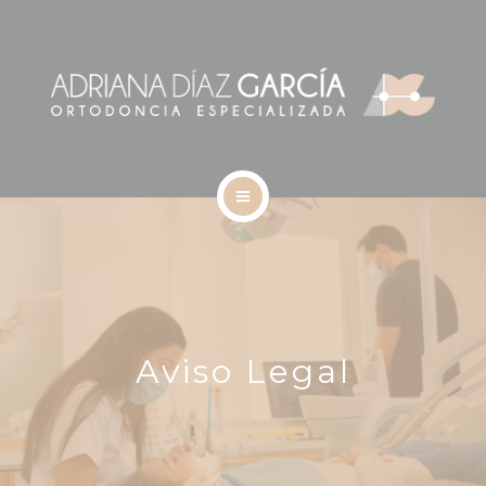
NUEVOS PACIENTES
ORTODONCIA
APARATOS
CONTACTO
INICIO
BLOG
ASÍ SOMOS
NUEVOS PACIENTES
Aviso Legal
ORTODONCIA
APARATOS